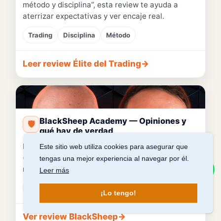
método y disciplina”, esta review te ayuda a
aterrizar expectativas y ver encaje real.
Trading
Disciplina
Método
Leer review Élite del Trading
→
📷 Hueco para tu foto
BlackSheep Academy — Opiniones y
🛡️
qué hay de verdad
Para quien busca seriedad, pruebas y gestión
Este sitio web utiliza cookies para asegurar que
(sin fuegos artificiales). Te cuento lo bueno y lo
tengas una mejor experiencia al navegar por él.
mejorable para decidir con cabeza.
Escríbeme
Leer más
Trading
Gestión riesgo
Análisis
¡Lo tengo!
Ver review BlackSheep
→