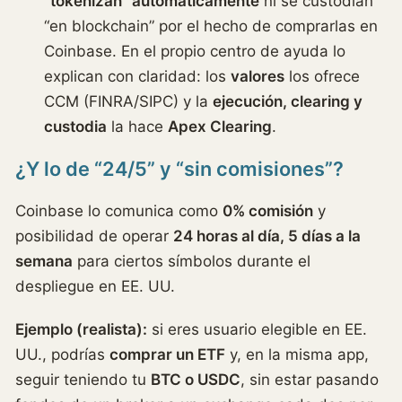
“tokenizan” automáticamente
ni se custodian
“en blockchain” por el hecho de comprarlas en
Coinbase. En el propio centro de ayuda lo
explican con claridad: los
valores
los ofrece
CCM (FINRA/SIPC) y la
ejecución, clearing y
custodia
la hace
Apex Clearing
.
¿Y lo de “24/5” y “sin comisiones”?
Coinbase lo comunica como
0% comisión
y
posibilidad de operar
24 horas al día, 5 días a la
semana
para ciertos símbolos durante el
despliegue en EE. UU.
Ejemplo (realista):
si eres usuario elegible en EE.
UU., podrías
comprar un ETF
y, en la misma app,
seguir teniendo tu
BTC o USDC
, sin estar pasando