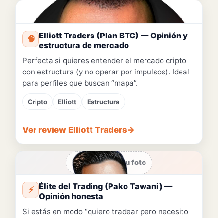
📷 Hueco para tu foto
Elliott Traders (Plan BTC) — Opinión y
🧠
estructura de mercado
Perfecta si quieres entender el mercado cripto
con estructura (y no operar por impulsos). Ideal
para perfiles que buscan “mapa”.
Cripto
Elliott
Estructura
Ver review Elliott Traders
→
📷 Hueco para tu foto
Élite del Trading (Pako Tawani) —
⚡
Opinión honesta
Si estás en modo “quiero tradear pero necesito