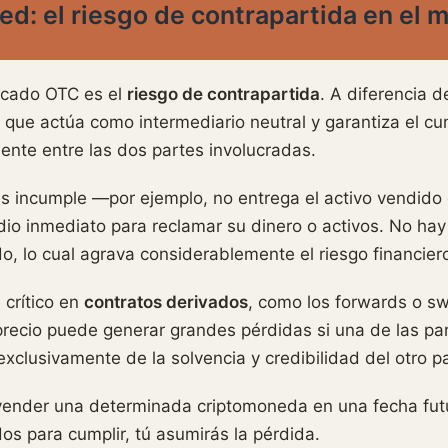
red: el riesgo de contrapartida en el
rcado OTC es el
riesgo de contrapartida
. A diferencia 
ue actúa como intermediario neutral y garantiza el cum
nte entre las dos partes involucradas.
rtes incumple —por ejemplo, no entrega el activo vendid
io inmediato para reclamar su dinero o activos. No ha
, lo cual agrava considerablemente el riesgo financiero
 crítico en
contratos derivados
, como los forwards o s
recio puede generar grandes pérdidas si una de las par
xclusivamente de la solvencia y credibilidad del otro pa
ender una determinada criptomoneda en una fecha futur
os para cumplir, tú asumirás la pérdida.