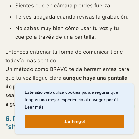
Sientes que en cámara pierdes fuerza.
Te ves apagada cuando revisas la grabación.
No sabes muy bien cómo usar tu voz y tu
cuerpo a través de una pantalla.
Entonces entrenar tu forma de comunicar tiene
todavía más sentido.
Un método como BRAVO te da herramientas para
que tu voz llegue clara
aunque haya una pantalla
de por medio
, y para que tus intervenciones no
Este sitio web utiliza cookies para asegurar que
sean una más de las veinte reuniones del día, sino
tengas una mejor experiencia al navegar por él.
algo que se entienda y se recuerde.
Escríbeme
Leer más
6. Personas tímidas que no quieren ser
¡Lo tengo!
“showman”, solo dejar de pasarlo mal