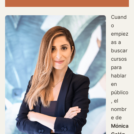
Cuand
o
empiez
as a
buscar
cursos
para
hablar
en
público
, el
nombr
e de
Mónica