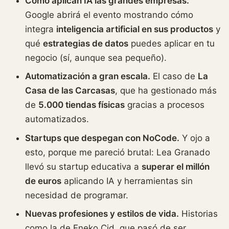
Cómo aplican IA las grandes empresas.
Google abrirá el evento mostrando cómo
integra
inteligencia artificial en sus productos
y
qué
estrategias de datos
puedes aplicar en tu
negocio (sí, aunque sea pequeño).
Automatización a gran escala.
El caso de
La
Casa de las Carcasas
, que ha gestionado más
de
5.000 tiendas físicas
gracias a procesos
automatizados.
Startups que despegan con NoCode.
Y ojo a
esto, porque me pareció brutal: Lea Granado
llevó su startup educativa a
superar el millón
de euros
aplicando IA y herramientas sin
necesidad de programar.
Nuevas profesiones y estilos de vida.
Historias
como la de Eneko Cid, que pasó de ser