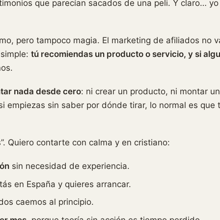
timonios que parecían sacados de una peli. Y claro… y
mo, pero tampoco magia. El marketing de afiliados no v
 simple:
tú recomiendas un producto o servicio, y si algu
nos.
ntar nada desde cero
: ni crear un producto, ni montar u
i empiezas sin saber por dónde tirar, lo normal es que 
”. Quiero contarte con calma y en cristiano:
ión
sin necesidad de experiencia.
tás en España y quieres arrancar.
dos caemos al principio.
mer mes
, porque teoría sin acción es tiempo perdido.