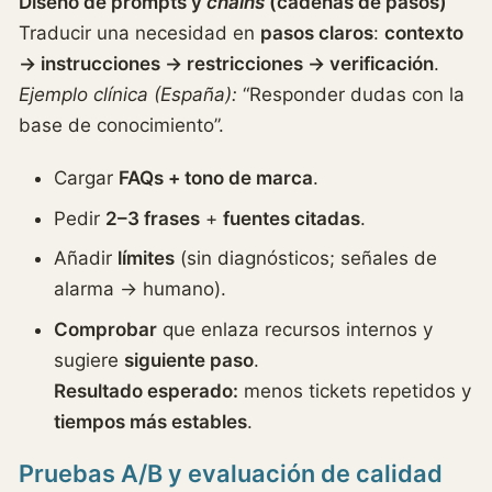
Diseño de prompts y
chains
(cadenas de pasos)
Traducir una necesidad en
pasos claros
:
contexto
→ instrucciones → restricciones → verificación
.
Ejemplo clínica (España):
“Responder dudas con la
base de conocimiento”.
Cargar
FAQs + tono de marca
.
Pedir
2–3 frases
+
fuentes citadas
.
Añadir
límites
(sin diagnósticos; señales de
alarma → humano).
Comprobar
que enlaza recursos internos y
sugiere
siguiente paso
.
Resultado esperado:
menos tickets repetidos y
tiempos más estables
.
Pruebas A/B y evaluación de calidad