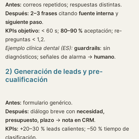
Antes:
correos repetidos; respuestas distintas.
Después:
2–3 frases
citando
fuente interna
y
siguiente paso
.
KPIs objetivo:
< 60 s;
80–90 %
aceptación; re-
preguntas < 1,2.
Ejemplo clínica dental (ES):
guardrails
: sin
diagnósticos; señales de alarma →
humano
.
2) Generación de leads y pre-
cualificación
Antes:
formulario genérico.
Después:
diálogo breve con
necesidad,
presupuesto, plazo
→
nota en CRM
.
KPIs:
+20–30 % leads calientes; –50 % tiempo de
clasificación.