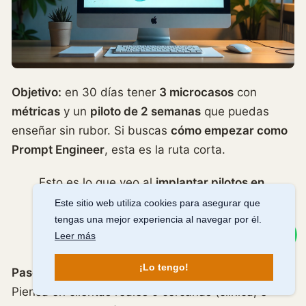
Objetivo:
en 30 días tener
3 microcasos
con
métricas
y un
piloto de 2 semanas
que puedas
enseñar sin rubor. Si buscas
cómo empezar como
Prompt Engineer
, esta es la ruta corta.
Esto es lo que veo al
implantar pilotos en
pymes de España
; las cifras son
Este sitio web utiliza cookies para asegurar que
orientativas
, pero alcanzables cuando
tengas una mejor experiencia al navegar por él.
Escríbeme
Leer más
hay contexto y medición.
¡Lo tengo!
Paso 1. Elige 3 problemas de negocio “pequeños”
Piensa en clientas reales o cercanas (clínica, e-