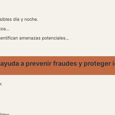
ibles día y noche.
icos…
dentifican amenazas potenciales…
 ayuda a prevenir fraudes y proteger 
a:
ítimo.