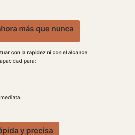
l ahora más que nunca
ar con la rapidez ni con el alcance
 capacidad para:
nmediata.
ápida y precisa