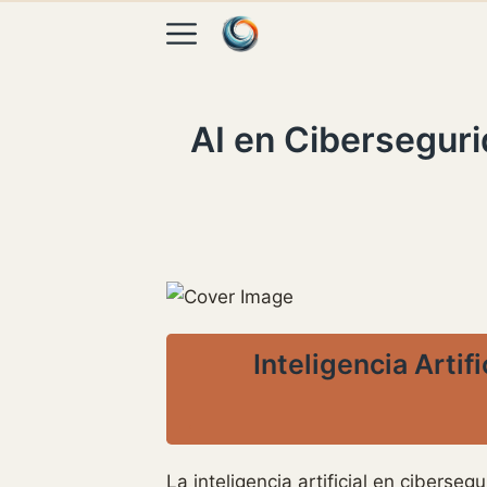
Skip to content
AI en Cibersegur
Inteligencia Arti
La inteligencia artificial en ciber