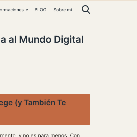
ormaciones
BLOG
Sobre mí
 al Mundo Digital
tege (y También Te
momento, y no es para menos. Con