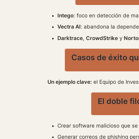
Intego
: foco en detección de m
Vectra AI
: abandona la depende
Darktrace
,
CrowdStrike
y
Norto
Casos de éxito que
Un ejemplo clave:
el Equipo de Inve
El doble fi
Crear software malicioso que se
Generar correos de phishing pe