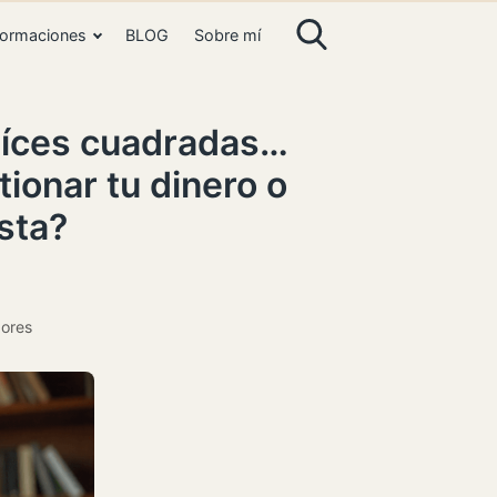
ormaciones
BLOG
Sobre mí
raíces cuadradas…
ionar tu dinero o
sta?
ores