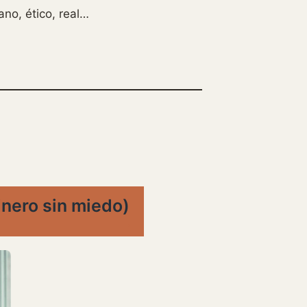
no, ético, real…
inero sin miedo)