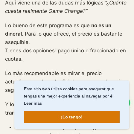
Aquí viene una de las dudas más lógicas
“¿Cuánto
cuesta realmente Game Change?”
Lo bueno de este programa es que
no es un
dineral
. Para lo que ofrece, el precio es bastante
asequible.
Tienes dos opciones: pago único o fraccionado en
cuotas.
Lo más recomendable es mirar el precio
actualizado en la
web oficial
, porque puede variar
Este sitio web utiliza cookies para asegurar que
según la edición.
tengas una mejor experiencia al navegar por él.
Escríbeme
Leer más
Y lo importante no es solo cuánto pagas, sino la
tranquilidad que te llevas
:
¡Lo tengo!
Garantía de 15 días
para probar y, si no te