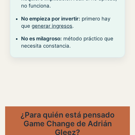
no funciona.
No empieza por invertir:
primero hay
que
generar ingresos
.
No es milagroso:
método práctico que
necesita constancia.
¿Para quién está pensado
Game Change de Adrián
Gleez?